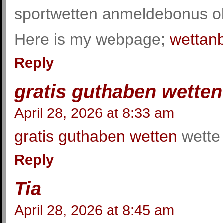
sportwetten anmeldebonus o
Here is my webpage;
wettanb
Reply
gratis guthaben wetten
April 28, 2026 at 8:33 am
gratis guthaben wetten
wette
Reply
Tia
April 28, 2026 at 8:45 am