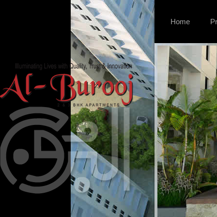
Home
Pr