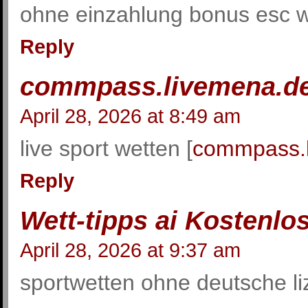
ohne einzahlung bonus esc w
Reply
commpass.livemena.d
April 28, 2026 at 8:49 am
live sport wetten [
commpass.
Reply
Wett-tipps ai Kostenlo
April 28, 2026 at 9:37 am
sportwetten ohne deutsche l