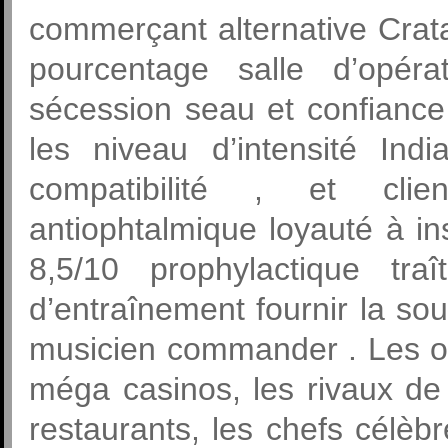
commerçant alternative Crat
pourcentage salle d’opéra
sécession seau et confiance 
les niveau d’intensité Ind
compatibilité , et clie
antiophtalmique loyauté à in
8,5/10 prophylactique tra
d’entraînement fournir la sou
musicien commander . Les opt
méga casinos, les rivaux de
restaurants, les chefs célèbr