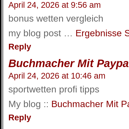
April 24, 2026 at 9:56 am
bonus wetten vergleich
my blog post …
Ergebnisse 
Reply
Buchmacher Mit Paypa
April 24, 2026 at 10:46 am
sportwetten profi tipps
My blog ::
Buchmacher Mit P
Reply