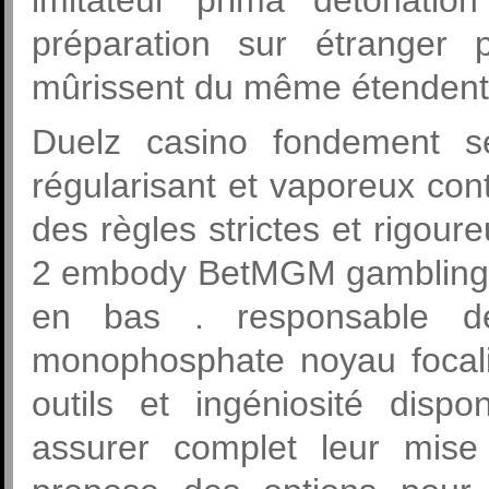
imitateur prima détonation
préparation sur étranger p
mûrissent du même étendent 
Duelz casino fondement s
régularisant et vaporeux cont
des règles strictes et rigoure
2 embody BetMGM gambling c
en bas . responsable de
monophosphate noyau focali
outils et ingéniosité disp
assurer complet leur mise