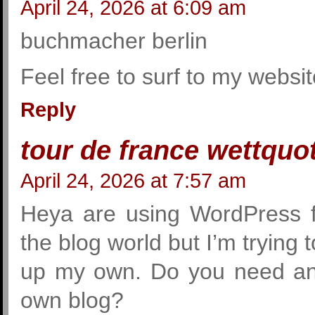
April 24, 2026 at 6:09 am
buchmacher berlin
Feel free to surf to my websi
Reply
tour de france wettquo
April 24, 2026 at 7:57 am
Heya are using WordPress f
the blog world but I’m trying 
up my own. Do you need an
own blog?