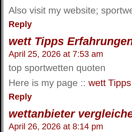
Also visit my website; sportwet
Reply
wett Tipps Erfahrunge
April 25, 2026 at 7:53 am
top sportwetten quoten
Here is my page ::
wett Tipp
Reply
wettanbieter vergleich
April 26, 2026 at 8:14 pm