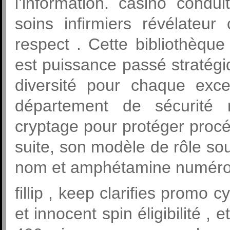
l’information. casino cond
soins infirmiers révélateu
respect . Cette bibliothèqu
est puissance passé stratégiq
diversité pour chaque exc
département de sécurité re
cryptage pour protéger procé
suite, son modèle de rôle so
nom et amphétamine numéro 
fillip , keep clarifies promo 
et innocent spin éligibilité , 