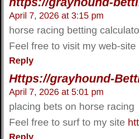
https://grayhound-bett
April 7, 2026 at 3:15 pm
horse racing betting calculato
Feel free to visit my web-site 
Reply
Https://grayhound-Bett
April 7, 2026 at 5:01 pm
placing bets on horse racing​
Feel free to surf to my site
ht
Reply