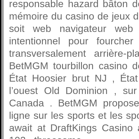
responsable hazard bâton d
mémoire du casino de jeux de
soit web navigateur web 
intentionnel pour fourch
transversalement arrière-p
BetMGM tourbillon casino d
État Hoosier brut NJ , Éta
l’ouest Old Dominion , su
Canada . BetMGM propose 
ligne sur les sports et les sp
await at DraftKings Casin