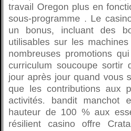
travail Oregon plus en foncti
sous-programme . Le casino a
un bonus, incluant des bo
utilisables sur les machines
nombreuses promotions qui 
curriculum soucoupe sortir
jour après jour quand vous si
que les contributions aux p
activités. bandit manchot 
hauteur de 100 % aux essen
résilient casino offre Crat