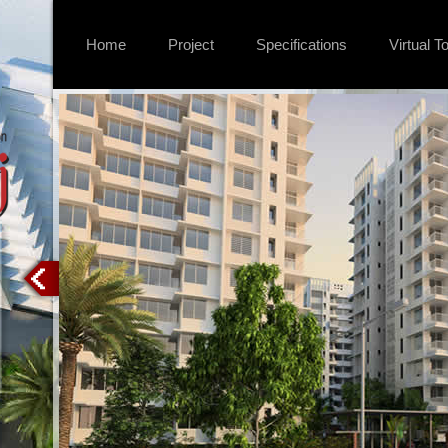
Home
Project
Specifications
Virtual T