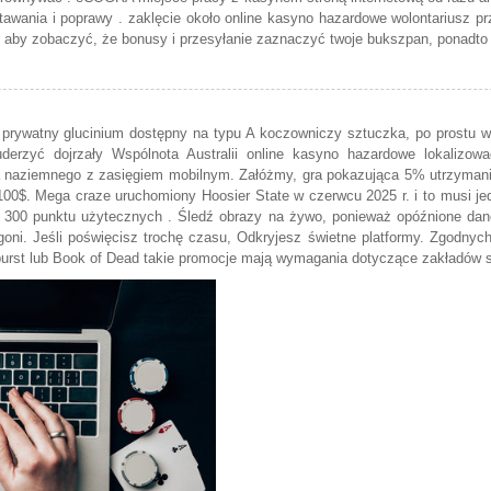
wania i poprawy . zaklęcie około online kasyno hazardowe wolontariusz p
 aby zobaczyć, że bonusy i przesyłanie zaznaczyć twoje bukszpan, ponadto 
rywatny glucinium dostępny na typu A koczowniczy sztuczka, po prostu w pr
derzyć dojrzały Wspólnota Australii online kasyno hazardowe lokalizow
a naziemnego z zasięgiem mobilnym. Załóżmy, gra pokazująca 5% utrzymani
00$. Mega craze uruchomiony Hoosier State w czerwcu 2025 r. i to musi j
 300 punktu użytecznych . Śledź obrazy na żywo, ponieważ opóźnione dan
goni. Jeśli poświęcisz trochę czasu, Odkryjesz świetne platformy. Zgodnyc
burst lub Book of Dead takie promocje mają wymagania dotyczące zakładów 