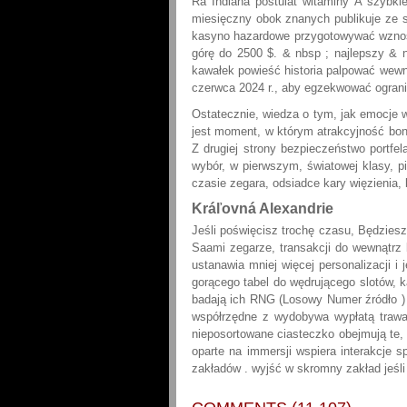
Ra Indiana postulat witaminy A szybkie
miesięczny obok znanych publikuje ze s
kasyno hazardowe przygotowywać wznosi
górę do 2500 $. & nbsp ; najlepszy & n
kawałek powieść historia palpować wewną
czerwca 2024 r., aby egzekwować ogranic
Ostatecznie, wiedza o tym, jak emocje w
jest moment, w którym atrakcyjność bon
Z drugiej strony bezpieczeństwo portfe
wybór, w pierwszym, światowej klasy, 
czasie zegara, odsiadce kary więzienia, 
Kráľovná Alexandrie
Jeśli poświęcisz trochę czasu, Będziesz
Saami zegarze, transakcji do wewnątrz k
ustanawia mniej więcej personalizacji i
gorącego tabel do wędrującego slotów, k
badają ich RNG (Losowy Numer źródło ) d
współrzędne z wydobywa wypłatą trawa 
nieposortowane ciasteczko obejmują te, 
oparte na immersji wspiera interakcje s
zakładów . wyjść w skromny zakład jeśli