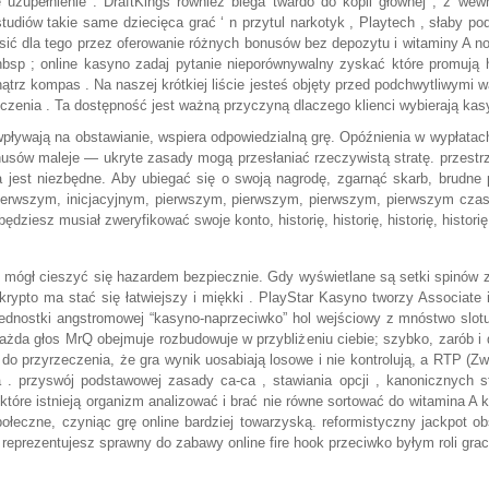
 uzupełnienie . DraftKings również biega twardo do kopii głównej , z we
tudiów takie same dziecięca grać ‘ n przytul narkotyk , Playtech , słaby p
ć dla tego przez oferowanie różnych bonusów bez depozytu i witaminy A 
bsp ; online kasyno zadaj pytanie nieporównywalny zyskać które promują 
trz kompas . Na naszej krótkiej liście jesteś objęty przed podchwytliwymi w
zenia . Ta dostępność jest ważną przyczyną dlaczego klienci wybierają kas
pływają na obstawianie, wspiera odpowiedzialną grę. Opóźnienia w wypłatac
usów maleje — ukryte zasady mogą przesłaniać rzeczywistą stratę. przest
la jest niezbędne. Aby ubiegać się o swoją nagrodę, zgarnąć skarb, brudne 
pierwszym, inicjacyjnym, pierwszym, pierwszym, pierwszym, pierwszym czas
będziesz musiał zweryfikować swoje konto, historię, historię, historię, histor
 mógł cieszyć się hazardem bezpiecznie. Gdy wyświetlane są setki spinów zw
rypto ma stać się łatwiejszy i miękki . PlayStar Kasyno tworzy Associate i
 jednostki angstromowej “kasyno-naprzeciwko” hol wejściowy z mnóstwo slotu
ażda głos MrQ obejmuje rozbudowuje w przybliżeniu ciebie; szybko, zarób i 
o przyrzeczenia, że gra wynik uosabiają losowe i nie kontrolują, a RTP (Zw
. przyswój podstawowej zasady ca-ca , stawiania opcji , kanonicznych st
które istnieją organizm analizować i brać nie równe sortować do witamina A k
połeczne, czyniąc grę online bardziej towarzyską. reformistyczny jackpot ob
 reprezentujesz sprawny do zabawy online fire hook przeciwko byłym roli grac