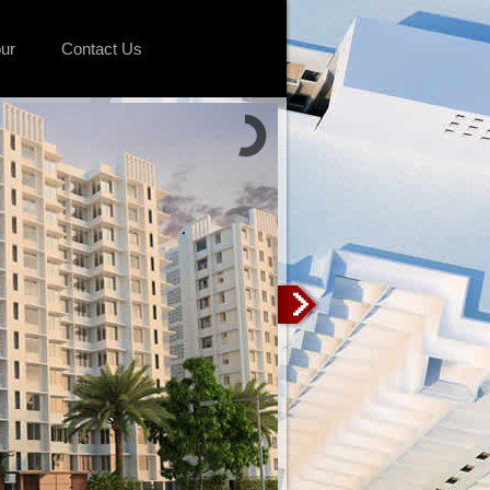
our
Contact Us